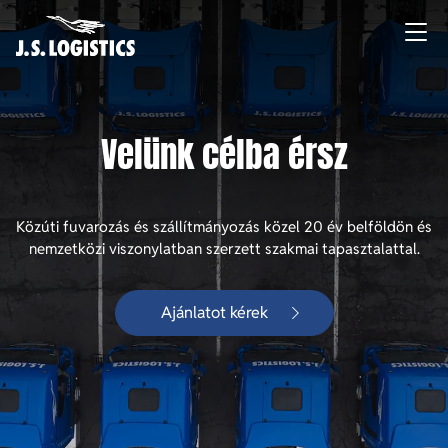
Skip to main content
Velünk célba érsz
Közúti fuvarozás és szállítmányozás közel 20 év belföldön és
nemzetközi viszonylatban szerzett szakmai tapasztalattal.
Ajánlatot kérek