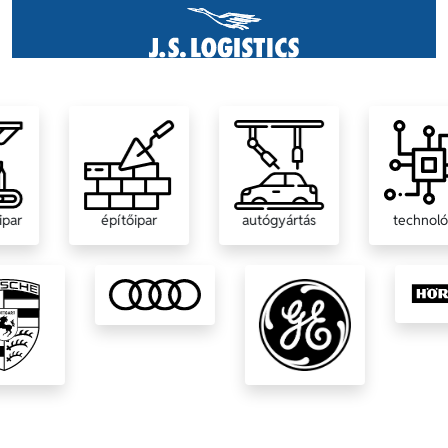
eripar
építőipar
autógyártás
techno