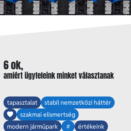
6 ok,
amiért ügyfeleink minket választanak
tapasztalat
stabil nemzetközi háttér
szakmai elismertség
modern járműpark
értékeink