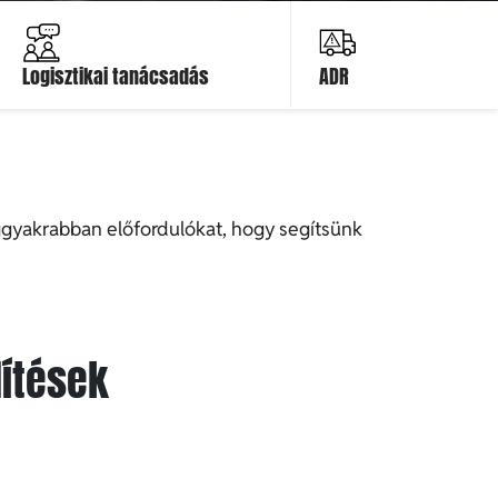
Ajánlatot kérek
Ajánlatot
kérek
Logisztikai tanácsadás
ADR
eggyakrabban előfordulókat, hogy segítsünk
dítések