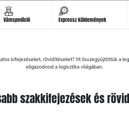
Ajánlatot kérek
Ajánlatot kérek
Vámspedíció
Expressz küldemények
os kifejezéseket, rövidítéseket? Itt összegyűjtöttük a l
eligazodnod a logisztika világában.
abb szakkifejezések és rövi