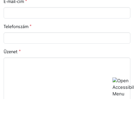
E-mail-cím
*
Telefonszám
*
Üzenet
*