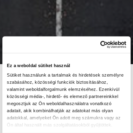
Ez a weboldal sütiket használ
J.S. Logistics Kft.
Sütiket használunk a tartalmak és hirdetések személyre
szabásához, közösségi funkciók biztosításához,
valamint weboldalforgalmunk elemzéséhez. Ezenkívül
közösségi média-, hirdető- és elemező partnereinkkel
Központi iroda
megosztjuk az Ön weboldalhasználatra vonatkozó
2040 Budaörs, Baross utca 165/3.
adatait, akik kombinálhatják az adatokat más olyan
+36 23 363 423
adatokkal, amelyeket Ön adott meg számukra vagy az
contact@jslogistics.eu
Ön által használt más szolgáltatásokból gyűjtöttek.