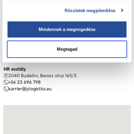
Jármű telephely
9143 Enese, Petőfi u. 45.
Részletek megjelenítése
+36 70 418 2206
gabor.kovacs@jslogistics.eu
Mindennek a megengedése
Fuvarszervezés
2040 Budaörs, Baross utca 165/3.
+36 70 651 9628
Megtagad
spedition@jslogistics.eu
HR osztály
2040 Budaörs, Baross utca 165/3.
+36 23 696 798
karrier@jslogistics.eu