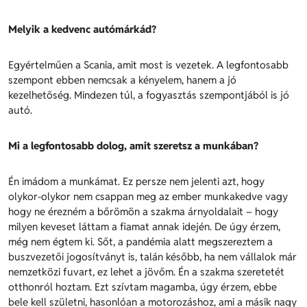
Melyik a kedvenc autómárkád?
Egyértelműen a Scania, amit most is vezetek. A legfontosabb
szempont ebben nemcsak a kényelem, hanem a jó
kezelhetőség. Mindezen túl, a fogyasztás szempontjából is jó
autó.
Mi a legfontosabb dolog, amit szeretsz a munkában?
Én imádom a munkámat. Ez persze nem jelenti azt, hogy
olykor-olykor nem csappan meg az ember munkakedve vagy
hogy ne érezném a bőrömön a szakma árnyoldalait – hogy
milyen keveset láttam a fiamat annak idején. De úgy érzem,
még nem égtem ki. Sőt, a pandémia alatt megszereztem a
buszvezetői jogosítványt is, talán később, ha nem vállalok már
nemzetközi fuvart, ez lehet a jövőm. Én a szakma szeretetét
otthonról hoztam. Ezt szívtam magamba, úgy érzem, ebbe
bele kell születni, hasonlóan a motorozáshoz, ami a másik nagy