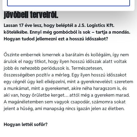
beszélgettünk az elmúlt majd 17 évéről és
jövőbeli terveiről.
Lassan 17 éve lesz, hogy beléptél a J.S. Logistics Kft.
kötelékébe. Ennyi még gombócból is sok – tartja a mondás.
Hogyan tudod jellemezni ezt a hosszú időszakot?
Őszinte embernek ismernek a barátaim és kollégáim, így nem
árulok el nagy titkot, hogy ilyen hosszú időszak alatt voltak
jobb és nehezebb periódusok is. Természetesen,
összességében pozitív a mérleg. Egy ilyen hosszú időszakot
egy cégnél úgy kell elképzelni, mint a gyereknevelést: szeretem
a munkámat, mint a gyerekemet, akire néha haragszom is, és
aki van, hogy őrületbe kerget… attól még a gyerekem marad.
A magánéletemben sem vagyok csapodár, számomra sokat
jelent a hűség, ami manapság nincs igazán jelen az életben.
Hogyan lettél sofőr?