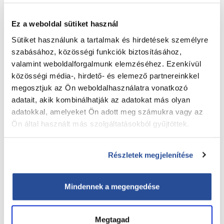
Ez a weboldal sütiket használ
Sütiket használunk a tartalmak és hirdetések személyre
szabásához, közösségi funkciók biztosításához,
valamint weboldalforgalmunk elemzéséhez. Ezenkívül
közösségi média-, hirdető- és elemező partnereinkkel
megosztjuk az Ön weboldalhasználatra vonatkozó
adatait, akik kombinálhatják az adatokat más olyan
adatokkal, amelyeket Ön adott meg számukra vagy az
Ön által használt más szolgáltatásokból gyűjtöttek.
Részletek megjelenítése
Vállalatunk 2006-os alapítása óta vannak
olyan kollégák, akik a mai napig nálunk
Mindennek a megengedése
dolgoznak. Cégünk legrégebben velünk
dolgozó sofőrével, Bagoly Leventével
Megtagad