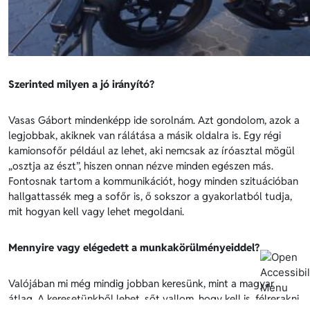
Szerinted milyen a jó irányító?
Vasas Gábort mindenképp ide sorolnám. Azt gondolom, azok a
legjobbak, akiknek van rálátása a másik oldalra is. Egy régi
kamionsofőr például az lehet, aki nemcsak az íróasztal mögül
„osztja az észt”, hiszen onnan nézve minden egészen más.
Fontosnak tartom a kommunikációt, hogy minden szituációban
hallgattassék meg a sofőr is, ő sokszor a gyakorlatból tudja,
mit hogyan kell vagy lehet megoldani.
Mennyire vagy elégedett a munkakörülményeiddel?
Valójában mi még mindig jobban keresünk, mint a magyar
átlag. A keresetünkből lehet, sőt vallom, hogy kell is, félrerakni,