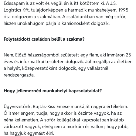
Édesapám is az volt és végül én is itt kötöttem ki. A J.S.
Logistics Kft. tulajdonképpen a harmadik munkahelyem, 1995
óta dolgozom a szakmában. A családunkban van még sofőr,
hiszen unokahúgom párja is kamionosként dolgozik.
Folytatódott családon belül a szakma?
Nem. Előző házasságomból született egy fiam, aki immáron 25
éves és informatikai területen dolgozik. Jól megállja az életben
a helyét, középvezetőként dolgozik, egy vállalatnál
rendszergazda.
Hogy jellemeznéd munkahelyi kapcsolataidat?
Ügyvezetőnk, Bujtás-Kiss Emese munkáját nagyra értékelem.
Ő ismer engem, tudja, hogy akkor is őszinte vagyok, ha az
néha kellemetlen. A sofőr kollégákkal kapcsolatban inkább
zárkózott vagyok, elvégzem a munkám és vallom, hogy jobb,
ha hagyjuk egymást élni.