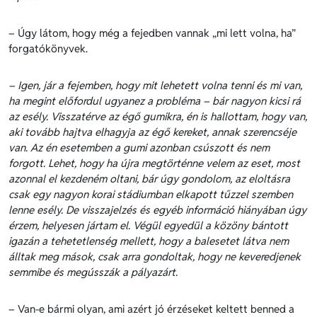
– Úgy látom, hogy még a fejedben vannak „mi lett volna, ha”
forgatókönyvek.
– Igen, jár a fejemben, hogy mit lehetett volna tenni és mi van,
ha megint előfordul ugyanez a probléma – bár nagyon kicsi rá
az esély. Visszatérve az égő gumikra, én is hallottam, hogy van,
aki tovább hajtva elhagyja az égő kereket, annak szerencséje
van. Az én esetemben a gumi azonban csúszott és nem
forgott. Lehet, hogy ha újra megtörténne velem az eset, most
azonnal el kezdeném oltani, bár úgy gondolom, az eloltásra
csak egy nagyon korai stádiumban elkapott tűzzel szemben
lenne esély. De visszajelzés és egyéb információ hiányában úgy
érzem, helyesen jártam el. Végül egyedül a közöny bántott
igazán a tehetetlenség mellett, hogy a balesetet látva nem
álltak meg mások, csak arra gondoltak, hogy ne keveredjenek
semmibe és megússzák a pályazárt.
– Van-e bármi olyan, ami azért jó érzéseket keltett benned a