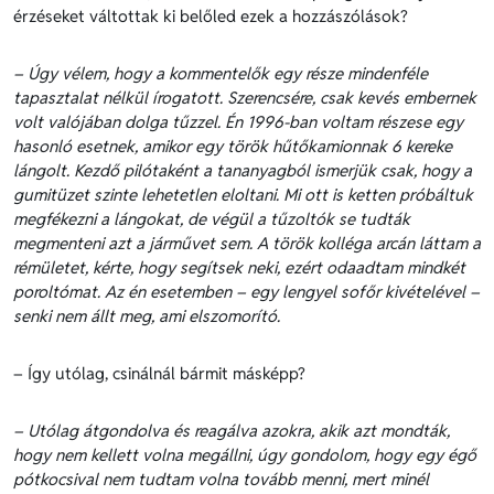
érzéseket váltottak ki belőled ezek a hozzászólások?
– Úgy vélem, hogy a kommentelők egy része mindenféle
tapasztalat nélkül írogatott. Szerencsére, csak kevés embernek
volt valójában dolga tűzzel. Én 1996-ban voltam részese egy
hasonló esetnek, amikor egy török hűtőkamionnak 6 kereke
lángolt. Kezdő pilótaként a tananyagból ismerjük csak, hogy a
gumitüzet szinte lehetetlen eloltani. Mi ott is ketten próbáltuk
megfékezni a lángokat, de végül a tűzoltók se tudták
megmenteni azt a járművet sem. A török kolléga arcán láttam a
rémületet, kérte, hogy segítsek neki, ezért odaadtam mindkét
poroltómat. Az én esetemben – egy lengyel sofőr kivételével –
senki nem állt meg, ami elszomorító.
– Így utólag, csinálnál bármit másképp?
– Utólag átgondolva és reagálva azokra, akik azt mondták,
hogy nem kellett volna megállni, úgy gondolom, hogy egy égő
pótkocsival nem tudtam volna tovább menni, mert minél