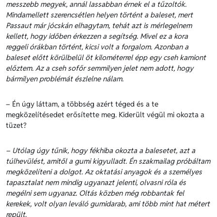
messzebb megyek, annál lassabban érnek el a tűzoltók.
Mindamellett szerencsétlen helyen történt a baleset, mert
Passaut már jócskán elhagytam, tehát azt is mérlegelnem
kellett, hogy időben érkezzen a segítség. Mivel ez a kora
reggeli órákban történt, kicsi volt a forgalom. Azonban a
baleset előtt körülbelül öt kilométerrel épp egy cseh kamiont
előztem. Az a cseh sofőr semmilyen jelet nem adott, hogy
bármilyen problémát észlelne nálam.
– Én úgy láttam, a többség azért téged és a te
megközelítésedet erősítette meg. Kiderült végül mi okozta a
tüzet?
– Utólag úgy tűnik, hogy fékhiba okozta a balesetet, azt a
túlhevülést, amitől a gumi kigyulladt. Én szakmailag próbáltam
megközelíteni a dolgot. Az oktatási anyagok és a személyes
tapasztalat nem mindig ugyanazt jelenti, olvasni róla és
megélni sem ugyanaz. Oltás közben még robbantak fel
kerekek, volt olyan leváló gumidarab, ami több mint hat métert
repült.