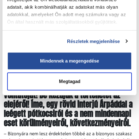
adatait, akik kombinálhatják az adatokat más olyan
adatokkal, amelyeket Ön adott meg számukra vagy az
Ön által használt más szolgáltatásokból gyűjtöttek.
Bedi Árpád kollégánkkal történt meg
nemrégiben az, ami szerencsére nem
Részletek megjelenítése
gyakori: a német autópályán kigyulladt a
pótkocsija, amelyet hatalmas
Mindennek a megengedése
lélekjelenléttel próbált eloltani és amikor
az nem sikerült, gyors
Megtagad
helyzetfelismerésével megmentette
vontatóját! De kezdjük a történetet az
elejéről! Íme, egy rövid interjú Árpáddal a
leégett pótkocsiról és a nem mindennapi
eset körülményeiről, következményeiről.
– Bizonyára nem lesz érdektelen többé az a bizonyos szakasz