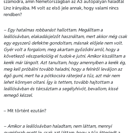
számodra, amin Németországban az A3 autópályán haladtál
Linz irányába. Mi volt az első jele annak, hogy valami nincs
rendben?
– Egy hatalmas robbanást hallottam. Megálltam a
leállósávban, elakadásjelzőt használtam, mert akkor még csak
egy egyszerű defektre gondoltam, másnak előjele nem volt.
Gyér volt a forgalom, meg akartam győződni arról, hogy a
következő vészparkolóig el tudok-e jutni. Amikor kiszálltam a
kerék már lángolt. Azt tanultam, hogy amennyiben a kerék ég,
meg kell próbálni tovább haladni, hogy a felniről leváljon az
égő gumi, mert ha a pótkocsira ráterjed a tűz, azt már nem
lehet könnyen oltani. Így is tettem, tovább hajtottam a
leállósávban és tárcsáztam a segélyhívót, bevallom, kissé
remegő kézzel.
– Mit történt ezután?
– Amikor a leállósávban haladtam, nem láttam, mennyi
gumidarab esett le, csak azt láttam, hogy a tűz átterjedt a