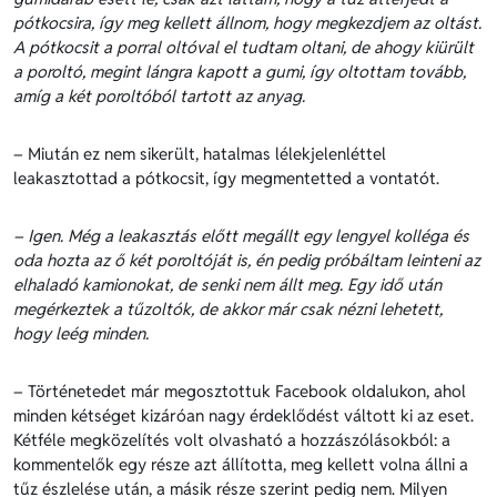
pótkocsira, így meg kellett állnom, hogy megkezdjem az oltást.
A pótkocsit a porral oltóval el tudtam oltani, de ahogy kiürült
a poroltó, megint lángra kapott a gumi, így oltottam tovább,
amíg a két poroltóból tartott az anyag.
– Miután ez nem sikerült, hatalmas lélekjelenléttel
leakasztottad a pótkocsit, így megmentetted a vontatót.
– Igen. Még a leakasztás előtt megállt egy lengyel kolléga és
oda hozta az ő két poroltóját is, én pedig próbáltam leinteni az
elhaladó kamionokat, de senki nem állt meg. Egy idő után
megérkeztek a tűzoltók, de akkor már csak nézni lehetett,
hogy leég minden.
– Történetedet már megosztottuk Facebook oldalukon, ahol
minden kétséget kizáróan nagy érdeklődést váltott ki az eset.
Kétféle megközelítés volt olvasható a hozzászólásokból: a
kommentelők egy része azt állította, meg kellett volna állni a
tűz észlelése után, a másik része szerint pedig nem. Milyen