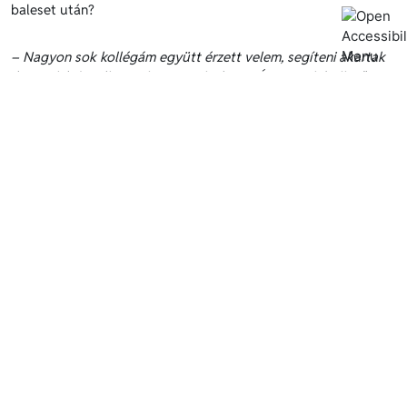
baleset után?
– Nagyon sok kollégám együtt érzett velem, segíteni akartak
és megkérdezték mire lenne szükségem. Én a munkát illetően
maximalista vagyok, úgy álltam neki, hogy remélem, hogy
megmarad a pótkocsi és a rakomány is, de többre nem tellett –
sajnos. Úgy érzem, hogy mindent megtettem. Amikor már
biztonságban tudtam a vontatót, értesítettem másokat is,
hogy pályazár lesz. Mindvégig higgadt maradtam, csak akkor
remegett meg a kezem, mikor a segélyhívót hívtam, de amikor
oltani kellett, mindent kontroll alatt tartottam, amíg ki nem
fogyott a poroltó, addig fújtam. A vontatót sikerült
megmentenem.
– Milyen volt a vezetőid hozzáállása a tűz után?
– A cég részéről Vasas Gábor és Bujtás-Kiss Emese
maximálisan mellettem állt, mind szakmailag mind emberileg,
csak annyit mondhatok, hogy minden segítséget megkaptam.