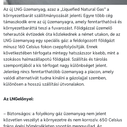
Az új LNG üzemanyag, azaz a „Liquefied Natural Gas” a
környezetbarát szállítmányozását jelenti. Egyre több cég
támaszkodik erre az új üzemanyagra, amely fenntarthatóvá és
környezetbaráttá teszi a fuvarozást. Földgázzal üzemelő
teherautók évtizedek óta közlekednek a német utakon, de az
LNG üzemanyag egy speciális gáz: a feldolgozott földgázt
mínusz 160 Celsius fokon cseppfolyósítják. Ennek
következtében térfogata mintegy hatszázszor kisebb, mint a
szokásos halmazállapotú földgázé. Szállítás és tárolás
szempontjából a kis térfogat nagy különbséget jelent.
Jelenleg nincs fenntarthatóbb üzemanyag a piacon, amely
valódi alternatívát tudna kínálni a gázolajjal szemben,
különösen a hosszú szállítási útvonalakon.
Az LNGelőnyei:
– Biztonságos: a folyékony gáz üzemanyag nem jelent
közvetlen veszélyt a környezetre és nem korrozív. 650 Celsius
fokos égési hőmérsékleten spontán meggyullad. Az