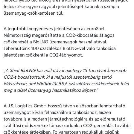
fejlesztése egyre nagyobb jelentőséget kapnak a szimpla
üzemanyag-csökkentésen túl.
A legutóbbi negyedéves jelentésében az euroShell
Németország megerősítette a CO2-kibocsátás átlagos
csökkenését a BioLNG üzemanyagok használatával.
Teherautóink 100 százalékos BioLNG-vel való tankolása
jelentősen csökkenti a CO2-lábnyomot.
„A Shell BioLNG használatával mintegy 13 tonnával kevesebb
CO2-t bocsátottunk ki a májustól szeptemberig tartó
időszakban, ami körülbelül 85,6 százalékos csökkenésnek felel
meg a dízel üzemanyag használatához képest.”
A J.S. Logistics GmbH hosszú távon elsősorban fenntartható
üzemanyagot kíván felhasználni a tankoláshoz, hiszen
továbbra is a modern járműtechnológiára és az előremutató
szállítási módszerekre támaszkodunk a CO2-generálás további
csökkentése érdekében. Folyamatosan redukáljuk cégünk