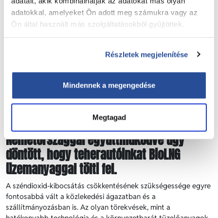
adatait, akik kombinálhatják az adatokat más olyan
adatokkal, amelyeket Ön adott meg számukra vagy az
Ön által használt más szolgáltatásokból gyűjtöttek.
Részletek megjelenítése
Anyacégünk, a németországi J.S.
Mindennek a megengedése
Logistics GmbH egy környezetbarát
üzemanyagokkal kapcsolatos kísérleti
Megtagad
projekt keretében az euroShell
Németországgal együttműködve úgy
döntött, hogy teherautóinkat BioLNG
üzemanyaggal tölti fel.
A széndioxid-kibocsátás csökkentésének szükségessége egyre
fontosabbá vált a közlekedési ágazatban és a
szállítmányozásban is. Az olyan törekvések, mint a
hatékonyabb technológia és a környezetbarát tüzelőanyagok