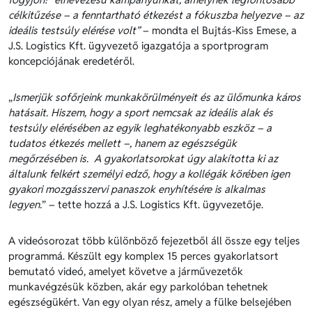
célkitűzése – a fenntartható étkezést
a fókuszba helyezve – az
ideális testsúly elérése volt
”
– mondta el Bujtás-Kiss Emese, a
J.S. Logistics Kft. ügyvezető igazgatója a sportprogram
koncepciójának eredetéről.
„
Ismerjük sofőrjeink munkakörülményeit és az ülőmunka káros
hatásait. Hiszem, hogy a sport nemcsak az ideális alak és
testsúly elérésében az egyik leghatékonyabb eszköz – a
tudatos étkezés mellett –, hanem az egészségük
megőrzésében is. A gyakorlatsorokat úgy alakította ki az
általunk felkért személyi edző, hogy a kollégák körében igen
gyakori mozgásszervi panaszok enyhítésére is alkalmas
legyen.
” – tette hozzá a J.S. Logistics Kft. ügyvezetője.
A videósorozat több különböző fejezetből áll össze egy teljes
programmá. Készült egy komplex 15 perces gyakorlatsort
bemutató videó, amelyet követve a járművezetők
munkavégzésük közben, akár egy parkolóban tehetnek
egészségükért. Van egy olyan rész, amely a fülke belsejében