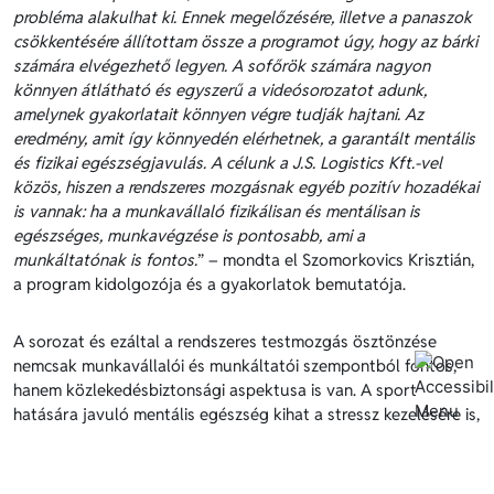
probléma alakulhat ki. Ennek megelőzésére, illetve a panaszok
csökkentésére állítottam össze a programot úgy, hogy az bárki
számára elvégezhető legyen. A sofőrök számára nagyon
könnyen átlátható és egyszerű a videósorozatot adunk,
amelynek gyakorlatait könnyen végre tudják hajtani. Az
eredmény, amit így könnyedén elérhetnek, a garantált mentális
és fizikai egészségjavulás. A célunk a J.S. Logistics Kft.-vel
közös, hiszen a rendszeres mozgásnak egyéb pozitív hozadékai
is vannak: ha a munkavállaló fizikálisan és mentálisan is
egészséges, munkavégzése is pontosabb, ami a
munkáltatónak is fontos.
” – mondta el Szomorkovics Krisztián,
a program kidolgozója és a gyakorlatok bemutatója.
A sorozat és ezáltal a rendszeres testmozgás ösztönzése
nemcsak munkavállalói és munkáltatói szempontból fontos,
hanem közlekedésbiztonsági aspektusa is van. A sport
hatására javuló mentális egészség kihat a stressz kezelésére is,
hiszen egy jobb állapotban lévő járművezető hatékonyabban
kezeli a stresszhelyzeteket, például a napi szinten tapasztalt
közlekedési anomáliákat.