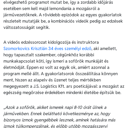
elvégezhető programot mutat be, így a zordabb időjárás
esetében sem kell majd lemondania a mozgásról a
járművezetőknek. A rövidebb epizódok az egyes gyakorlatok
részleteit mutatják be, a kombinációs videók pedig az edzések
változatosságát segítik.
A videós edzéssorozat kidolgozója és instruktora
Szomorkovics Krisztián 34 éves személyi edző
, aki amellett,
hogy tapasztalt szakember, cégünkhöz korábbi
munkakapcsolat köti, így ismeri a sofőrök munkáját és
életmódját. Éppen ez volt az egyik ok, amiért azonnal a
program mellé állt. A gyakorlatsorok összeállítása könnyen
ment, hiszen az alapelv és üzenet teljes mértékben
megegyezett a J.S. Logistics Kft. ars poeticájával: a mozgást az
egészség megőrzése érdekében mindenki életébe építsük be.
„
Azok a sofőrök, akiket ismerek napi 8-10 órát ülnek a
járművekben. Ennek belátható következménye az, hogy
bizonyos izmok gyengébbek lesznek, aminek hatására más
izmok túlkompenzálnak, és előbb utóbb mozgásszervi