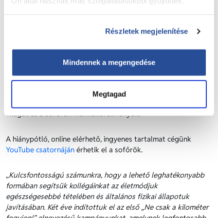
Ön által használt más szolgáltatásokból gyűjtöttek.
Részletek megjelenítése
Komplex videósorozatot készítettünk
Mindennek a megengedése
tehergépjármű-vezetőknek.
A gyakorlatsorok összeállításához és bemutatásához egy
Megtagad
olyan személyi edzőt keresett a cég, aki ismeri a fuvarozás
világát és a sofőrök munkakörülményeit.
A hiánypótló, online elérhető, ingyenes tartalmat cégünk
YouTube csatornáján
érhetik el a sofőrök.
„
Kulcsfontosságú számunkra, hogy a lehető leghatékonyabb
formában segítsük kollégáinkat az életmódjuk
egészségesebbé tételében és általános fizikai állapotuk
javításában. Két éve indítottuk el az első „Ne csak a kilométer
fogyjon!” elnevezésű
kampányunkat, amelynek legfontosabb