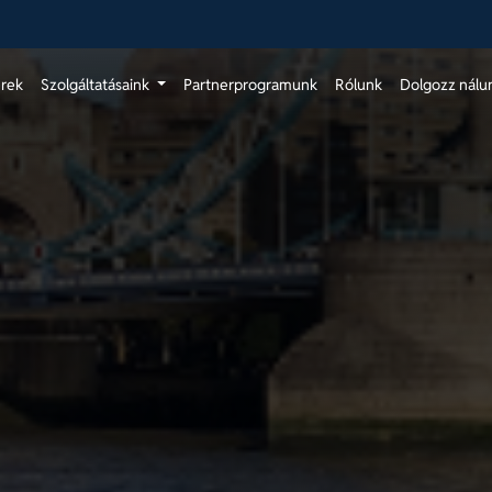
érek
Szolgáltatásaink
Partnerprogramunk
Rólunk
Dolgozz nálu