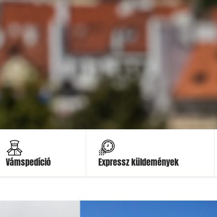
Ajánlatot kérek
Ajánlatot kérek
Vámspedíció
Expressz küldemények