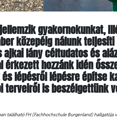
jellemzik gyakornokunkat, Ill
r közepéig nálunk teljesíti 
s ajkai lány céltudatos és al
l érkezett hozzánk idén őssz
 és lépésről lépésre építse ka
i terveiről is beszélgettünk v
ban található FH (Fachhochschule Burgenland) hallgatója 