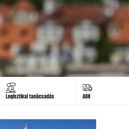
Ajánlatot kérek
Ajánlatot
kérek
Logisztikai tanácsadás
ADR