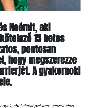
és Noémit, aki
kötelező 15 hetes
ázatos, pontosan
el, hogy megszerezze
rrierjét. A gyakornoki
ele.
vagyok, ahol alapképzésben veszek részt