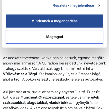
Részletek megjelenítése
A hegyek között vezetni mindig külön világ: egyszerre
gyönyörű és kiszámíthatatlan. A kamionosok jól ismerik ezt
Mindennek a megengedése
az érzést: amikor a táj lélegzetelállító, de közben minden
porcikáddal érzed, hogy itt a természet diktál, és neked csak
alkalmazkodni lehet. Egy-egy ilyen út nemcsak fuvar, hanem
Megtagad
emlékeztető arra, milyen vékony a határ a rutin és a
kiszolgáltatottság között.
Az unokatestvéremmel konvojban haladtunk, egymás mögött,
ahogy már annyiszor. A CB rádión beszélgettünk, nevetgéltünk
– ahogy szoktuk. Van, aki csak úgy ismer minket, mint a
Vízilovász és a Törpi
. Két kamion, egy út, és a Brenner-hágó,
ahol a tiroli Alpokon keresztül ereszkedik lefelé az autópálya.
Aki járt már arra, tudja: ez nem egy egyszerű lejtő. Ez az út
köti össze
Münchent Olaszországgal
, és tele van
meredek
szakaszokkal, alagutakkal, viaduktokkal
– gyönyörű, de
veszélyes vidék. A kamionosoknak itt nincs helye hibázni. Sok