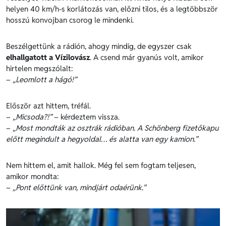
helyen 40 km/h-s korlátozás van, előzni tilos, és a legtöbbször
hosszú konvojban csorog le mindenki.
Beszélgettünk a rádión, ahogy mindig, de egyszer csak
elhallgatott a Vízilovász
. A csend már gyanús volt, amikor
hirtelen megszólalt:
–
„Leomlott a hágó!”
Először azt hittem, tréfál.
–
„Micsoda?!”
– kérdeztem vissza.
–
„Most mondták az osztrák rádióban. A Schönberg fizetőkapu
előtt megindult a hegyoldal… és alatta van egy kamion.”
Nem hittem el, amit hallok. Még fel sem fogtam teljesen,
amikor mondta:
–
„Pont előttünk van, mindjárt odaérünk.”