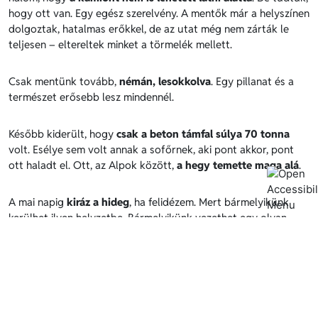
hogy ott van. Egy egész szerelvény. A mentők már a helyszínen
dolgoztak, hatalmas erőkkel, de az utat még nem zárták le
teljesen – eltereltek minket a törmelék mellett.
Csak mentünk tovább,
némán, lesokkolva
. Egy pillanat és a
természet erősebb lesz mindennél.
Később kiderült, hogy
csak a beton támfal súlya 70 tonna
volt. Esélye sem volt annak a sofőrnek, aki pont akkor, pont
ott haladt el. Ott, az Alpok között,
a hegy temette maga alá
.
A mai napig
kiráz a hideg
, ha felidézem. Mert bármelyikünk
kerülhet ilyen helyzetbe. Bármelyikünk vezethet egy olyan
kamiont, amelyik rosszkor van rossz helyen.
A hegyen nincs rutin. Bármennyire ismered az utat,
az Alpok
nem feledteti el veled, hogy ki az erősebb
. Légy mindig éber,
ne bízd el magad, és tartsd tiszteletben az utat – mert ott,
ahol a természet az úr,
a tapasztalat sem mindig elég
.