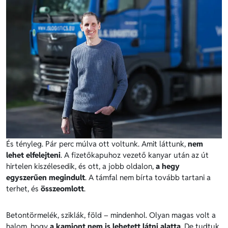
És tényleg. Pár perc múlva ott voltunk. Amit láttunk,
nem
lehet elfelejteni
. A fizetőkapuhoz vezető kanyar után az út
hirtelen kiszélesedik, és ott, a jobb oldalon,
a hegy
egyszerűen megindult
. A támfal nem bírta tovább tartani a
terhet, és
összeomlott
.
Betontörmelék, sziklák, föld – mindenhol. Olyan magas volt a
halom, hogy
a kamiont nem is lehetett látni alatta
. De tudtuk,