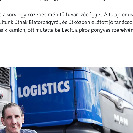
 a sors egy közepes méretű fuvarozócéggel. A tulajdonos l
ultunk útnak Biatorbágyról, és útközben ellátott jó tanácsok
ik kamion, ott mutatta be Lacit, a piros ponyvás szerelvén