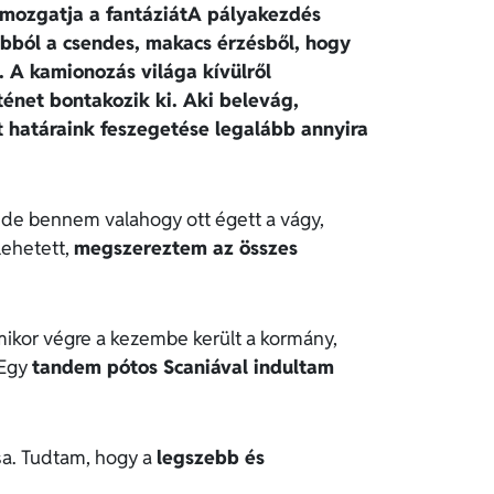
mozgatja a fantáziát
A pályakezdés
abból a csendes, makacs érzésből, hogy
 A kamionozás világa kívülről
énet bontakozik ki. Aki belevág,
t határaink feszegetése legalább annyira
, de bennem valahogy ott égett a vágy,
lehetett,
megszereztem az összes
mikor végre a kezembe került a kormány,
 Egy
tandem pótos Scaniával indultam
ása. Tudtam, hogy a
legszebb és