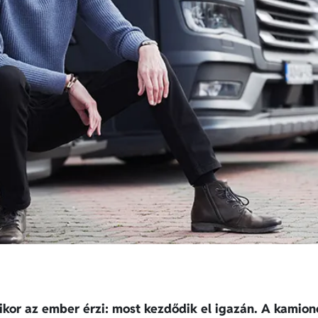
kor az ember érzi: most kezdődik el igazán. A kamion