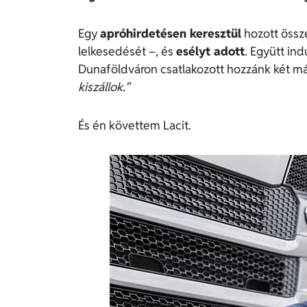
Egy
apróhirdetésen keresztül
hozott össze
lelkesedését –, és
esélyt adott
. Együtt ind
Dunaföldváron csatlakozott hozzánk két más
kiszállok.”
És én követtem Lacit.