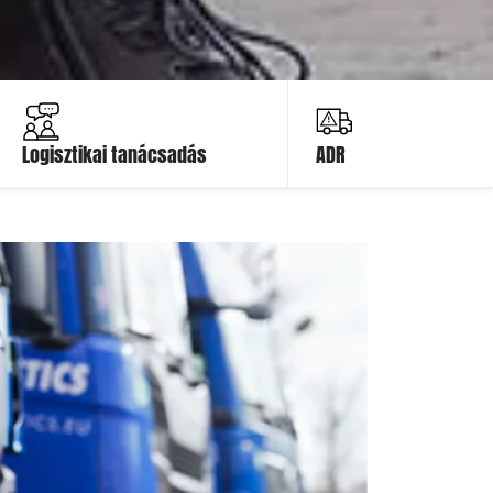
Ajánlatot kérek
Ajánlatot
kérek
Logisztikai tanácsadás
ADR