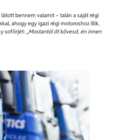
átott bennem valamit – talán a saját régi
kal, ahogy egy igazi régi motoroshoz illik.
y sofőrjét:
„Mostantól őt kövesd, én innen