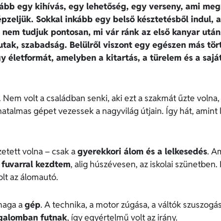
kább egy kihívás, egy lehetőség, egy verseny, ami meg
épzeljük. Sokkal inkább egy belső késztetésből indul, 
nem tudjuk pontosan, mi vár ránk az első kanyar után.
tak, szabadság. Belülről viszont egy egészen más tört
életformát, amelyben a kitartás, a türelem és a sajá
. Nem volt a családban senki, aki ezt a szakmát űzte volna
hatalmas gépet vezessek a nagyvilág útjain. Így hát, amint 
etett volna – csak a
gyerekkori álom és a lelkesedés
. A
 fuvarral kezdtem
, alig húszévesen, az iskolai szünetben.
lt az álomautó.
 maga a
gép
. A technika, a motor zúgása, a váltók szuszog
rgalomban futnak
, így egyértelmű volt az irány.