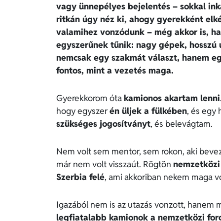
vagy ünnepélyes bejelentés – sokkal in
ritkán úgy néz ki, ahogy gyerekként elk
valamihez vonzódunk – még akkor is, ha 
egyszerűnek tűnik: nagy gépek, hosszú u
nemcsak egy szakmát választ, hanem egy 
fontos, mint a vezetés maga.
Gyerekkorom óta
kamionos akartam lenni
hogy egyszer
én üljek a fülkében
, és egy 
szükséges jogosítványt
, és belevágtam.
Nem volt sem mentor, sem rokon, aki bevez
már nem volt visszaút. Rögtön
nemzetközi
Szerbia felé
, ami akkoriban nekem maga vo
Igazából nem is az utazás vonzott, hanem
legfiatalabb kamionok a nemzetközi fo