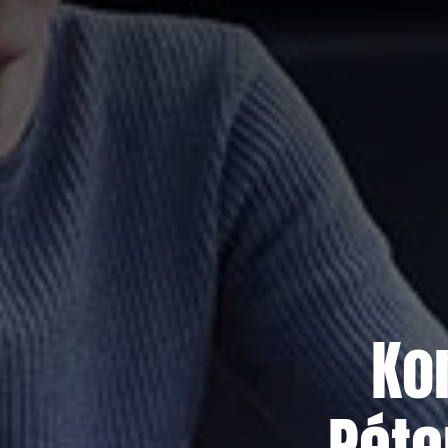
Ko
Péte