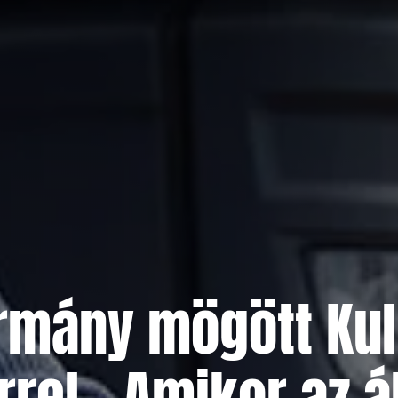
rmány mögött Kul
rrel – Amikor az 