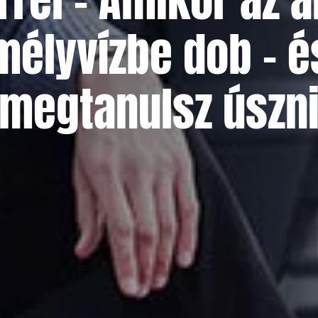
mélyvízbe dob – é
megtanulsz úszn