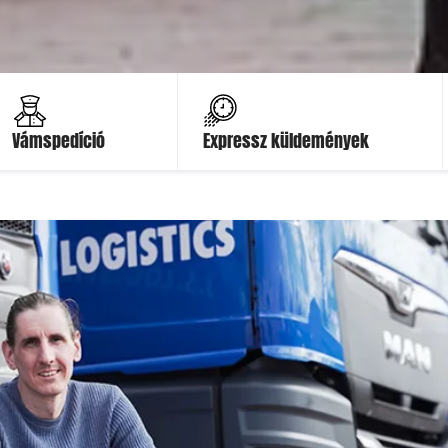
Ajánlatot kérek
Ajánlatot kérek
Vámspedíció
Expressz küldemények