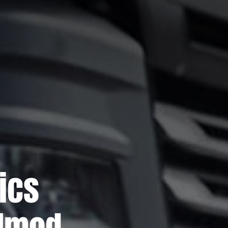
ics
álmod