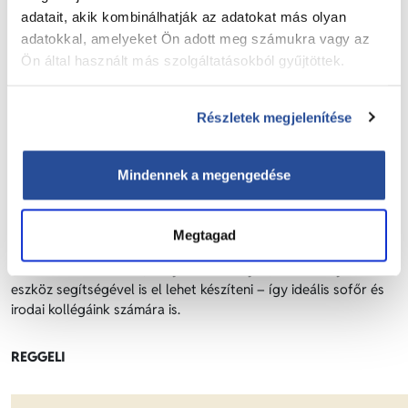
adatait, akik kombinálhatják az adatokat más olyan
adatokkal, amelyeket Ön adott meg számukra vagy az
Ön által használt más szolgáltatásokból gyűjtöttek.
Részletek megjelenítése
Mindennek a megengedése
A
„Ne csak a kilométer fogyjon!”
életmódváltó felhívásunk
Megtagad
támogatásaként olyan könnyen elkészíthető recepteket adunk
ezen az oldalon közre, melyeket kis helyen, kevés konyhai
eszköz segítségével is el lehet készíteni – így ideális sofőr és
irodai kollégáink számára is.
REGGELI