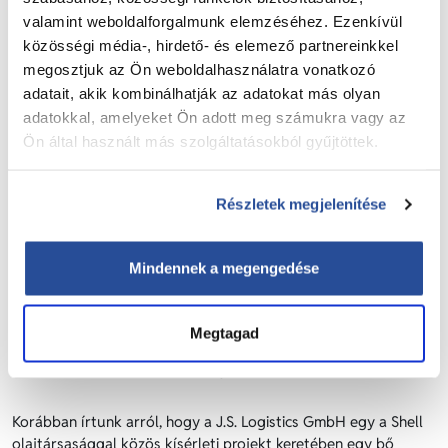
valamint weboldalforgalmunk elemzéséhez. Ezenkívül
közösségi média-, hirdető- és elemező partnereinkkel
megosztjuk az Ön weboldalhasználatra vonatkozó
adatait, akik kombinálhatják az adatokat más olyan
adatokkal, amelyeket Ön adott meg számukra vagy az
Ön által használt más szolgáltatásokból gyűjtöttek.
Részletek megjelenítése
A cseppfolyósított földgáz nagy hatótávolságú és
teljesítményű, környezetbarát üzemanyag a dízel
Mindennek a megengedése
fenntartható alternatívája.
Az anyacégünknél is használt BioLNG különösen klímabarát,
Megtagad
nagy energiasűrűségű tiszta üzemanyag, amit nemcsak a
közúti szállításban, hanem a hajózásban is használnak.
Korábban írtunk arról, hogy a J.S. Logistics GmbH egy a Shell
olajtársasággal közös kísérleti projekt keretében egy bő