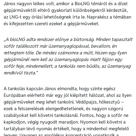
János nagyon lelkes volt, amikor a BioLNG témáról és a dízel
gépjárművektől eltérő gyakorlati különbségekről kérdeztük,
az LNG-t egy óriási lehetőségnek írta le. Naprakész a témában
és kifejezetten szereti ezeket a gépjárműveket.
„A bioLNG adta rendszer előnye a biztonság. Minden tapasztalt
sofőr találkozott már üzemanyaglopással, bevallom, én
rettegtem tőle. De mindez számomra a múlt, hiszen egy ilyen
gépjárműnél nem kell az üzemanyaglopás miatt fájjon egy
sofőr feje, mindemellett, a tankolás nem büdös, az üzemanyag
rendkívül tiszta.”
A tankolás kapcsán János elmondta, hogy szinte egész
Európában elérhető már egy jól kiépített hálózat, ahol az ilyen
gépjárműveket meg lehet tankolni. Védőpajzs, hőkesztyű –
ezek a felszerelések elengedhetetlenek, és nagyon szigorú
szabályokat kell követni tankolásnál. Fontos, hogy a sofőr ne
kapkodjon, végig nyugodt maradjon. Nyomon kell követni a
tartályban lévő nyomás értékeit, hogy a mindenhol megfelelő
legyen. Ugyanez az aprólékos koncentráció vonatkozik a