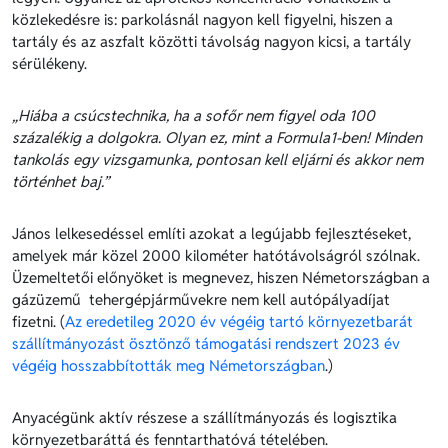
közlekedésre is: parkolásnál nagyon kell figyelni, hiszen a
tartály és az aszfalt közötti távolság nagyon kicsi, a tartály
sérülékeny.
„Hiába a csúcstechnika, ha a sofőr nem figyel oda 100
százalékig a dolgokra.
Olyan ez, mint a Formula1-ben! Minden
tankolás egy vizsgamunka, pontosan kell eljárni és akkor nem
történhet baj.”
János lelkesedéssel említi azokat a legújabb fejlesztéseket,
amelyek már közel 2000 kilométer hatótávolságról szólnak.
Üzemeltetői előnyöket is megnevez, hiszen Németországban a
gázüzemű tehergépjárművekre nem kell autópályadíjat
fizetni. (
Az eredetileg 2020 év végéig tartó környezetbarát
szállítmányozást ösztönző támogatási rendszert 2023 év
végéig hosszabbították meg Németországban
.)
Anyacégünk aktív részese a szállítmányozás és logisztika
környezetbaráttá és fenntarthatóvá tételében.