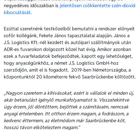
negyedéves időszakban is
jelentősen csökkentette szén-dioxid
kibocsátását
.
Ezúttal szeretnénk testközelből bemutatni a rendszer előnyeit
sofőr kollégánk, Fekete János tapasztalatai alapján. János a
J.S. Logistics Kft.-nél kezdett és autóipari szállítmányok után
ADR-es fuvarokon dolgozott közel hat évig. Amikor azonban
ezek a fuvarfeladatok befejeződtek, kapott egy lehetőséget,
hogy anyacégünkhöz, a német J.S. Logistics GmbH-hoz
szerződjön, amit el is fogadott. 2019-ben Németországba, a
központunktól 20 kilométerre fekvő Saarbrückenbe költözött.
„Nagyon szeretem a kihívásokat, ezért is vállalok el minden új,
akár betanulást igénylő munkafolyamatot is. Visszatekintve
úgy érzem, jól döntöttem, bejöttek a számításaim, nemcsak
anyagi értelemben. Itt otthon érzem magam, a fodrászom, a
kedvenc éttermem, az életmódom már Saarbrückenbe köt,
hosszú távon elköteleztem magam.”