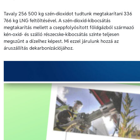
Tavaly 256 500 kg szén-dioxidot tudtunk megtakarítani 336
766 kg LNG feltöltésével. A szén-dioxid-kibocsátás
megtakarítás mellett a cseppfolyósított földgázból származó
kén-oxid- és szálló részecske-kibocsátás szinte teljesen
megszűnt a dízelhez képest. Mi ezzel járulunk hozzá az
áruszállítás dekarbonizációjához.