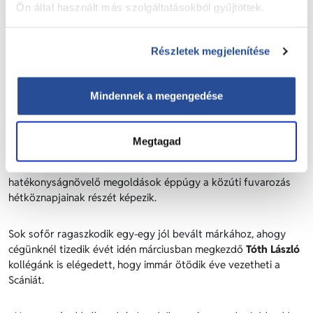
Ön által használt más szolgáltatásokból gyűjtöttek.
Hogy mitől jó egy kamion, annak számos
Részletek megjelenítése
paraméterét ismerjük, van, ami a
sofőrnek, van, ami az üzemeltetőnek
fontos, és manapság a mindenkinek
Mindennek a megengedése
lényeges környezetkímélő megoldásokról
is sokat lehet olvasni.
Megtagad
Napjainkra a kényelmi funkciók éppúgy, ahogy a
hatékonyságnövelő megoldások éppúgy a közúti fuvarozás
hétköznapjainak részét képezik.
Sok sofőr ragaszkodik egy-egy jól bevált márkához, ahogy
cégünknél tizedik évét idén márciusban megkezdő
Tóth László
kollégánk is elégedett, hogy immár ötödik éve vezetheti a
Scániát.