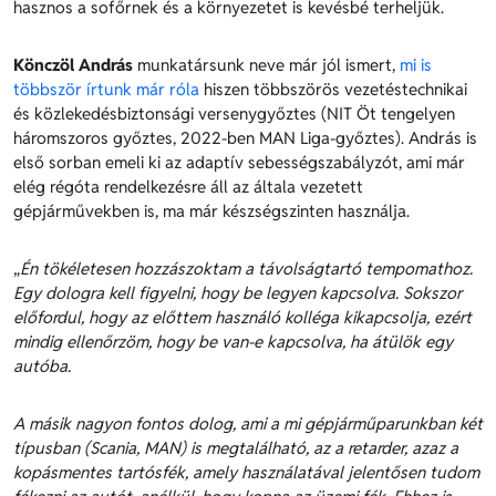
hasznos a sofőrnek és a környezetet is kevésbé terheljük.
Könczöl András
munkatársunk neve már jól ismert,
mi is
többször írtunk már róla
hiszen többszörös vezetéstechnikai
és közlekedésbiztonsági versenygyőztes (NIT Öt tengelyen
háromszoros győztes, 2022-ben MAN Liga-győztes). András is
első sorban emeli ki az adaptív sebességszabályzót, ami már
elég régóta rendelkezésre áll az általa vezetett
gépjárművekben is, ma már készségszinten használja.
„
Én tökéletesen hozzászoktam a távolságtartó tempomathoz.
Egy dologra kell figyelni, hogy be legyen kapcsolva. Sokszor
előfordul, hogy az előttem használó kolléga kikapcsolja, ezért
mindig ellenőrzöm, hogy be van-e kapcsolva, ha átülök egy
autóba.
A másik nagyon fontos dolog, ami a mi gépjárműparunkban két
típusban (Scania, MAN) is megtalálható, az a retarder, azaz a
kopásmentes tartósfék, amely használatával jelentősen tudom