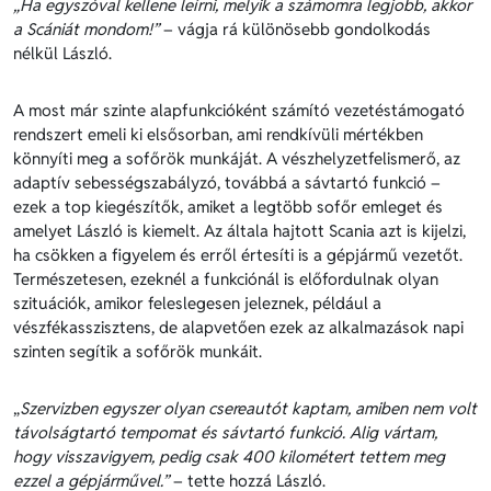
„Ha egyszóval kellene leírni, melyik a számomra legjobb, akkor
a Scániát mondom!”
– vágja rá különösebb gondolkodás
nélkül László.
A most már szinte alapfunkcióként számító vezetéstámogató
rendszert emeli ki elsősorban, ami rendkívüli mértékben
könnyíti meg a sofőrök munkáját. A vészhelyzetfelismerő, az
adaptív sebességszabályzó, továbbá a sávtartó funkció –
ezek a top kiegészítők, amiket a legtöbb sofőr emleget és
amelyet László is kiemelt. Az általa hajtott Scania azt is kijelzi,
ha csökken a figyelem és erről értesíti is a gépjármű vezetőt.
Természetesen, ezeknél a funkciónál is előfordulnak olyan
szituációk, amikor feleslegesen jeleznek, például a
vészfékasszisztens, de alapvetően ezek az alkalmazások napi
szinten segítik a sofőrök munkáit.
„
Szervizben egyszer olyan csereautót kaptam, amiben nem volt
távolságtartó tempomat és sávtartó funkció. Alig vártam,
hogy visszavigyem, pedig csak 400 kilométert tettem meg
ezzel a gépjárművel.”
– tette hozzá László.