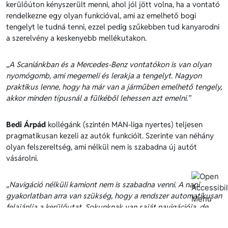
kerülőúton kényszerült menni, ahol jól jött volna, ha a vontató
rendelkezne egy olyan funkcióval, ami az emelhető bogi
tengelyt le tudná tenni, ezzel pedig szűkebben tud kanyarodni
a szerelvény a keskenyebb mellékutakon.
„
A Scaniánkban és a Mercedes-Benz vontatókon is van olyan
nyomógomb, ami megemeli és lerakja a tengelyt. Nagyon
praktikus lenne, hogy ha már van a járműben emelhető tengely,
akkor minden típusnál a fülkéből lehessen azt emelni.”
Bedi Árpád
kollégánk (szintén MAN-liga nyertes) teljesen
pragmatikusan kezeli az autók funkcióit. Szerinte van néhány
olyan felszereltség, ami nélkül nem is szabadna új autót
vásárolni.
„
Navigáció nélküli kamiont nem is szabadna venni. A napi
gyakorlatban arra van szükség, hogy a rendszer automatikusan
felajánlja a kerülőutat. Sokunknak van saját navigációja, de
nem biztos, hogy kamionos program fut rajta. Legyen szó