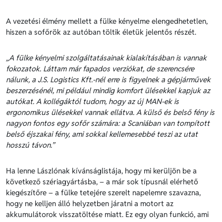
A vezetési élmény mellett a fülke kényelme elengedhetetlen,
hiszen a sofőrök az autóban töltik életük jelentős részét.
„A fülke kényelmi szolgáltatásainak kialakításában is vannak
fokozatok. Láttam már fapados verziókat, de szerencsére
nálunk, a J.S. Logistics Kft.-nél erre is figyelnek a gépjárművek
beszerzésénél, mi például mindig komfort ülésekkel kapjuk az
autókat. A kollégáktól tudom, hogy az új MAN-ek is
ergonomikus ülésekkel vannak ellátva. A külső és belső fény is
nagyon fontos egy sofőr számára: a Scaniában van tompított
belső éjszakai fény, ami sokkal kellemesebbé teszi az utat
hosszú távon.”
Ha lenne Lászlónak kívánságlistája, hogy mi kerüljön be a
következő szériagyártásba, – a már sok típusnál elérhető
kiegészítőre – a fülke tetejére szerelt napelemre szavazna,
hogy ne kelljen álló helyzetben járatni a motort az
akkumulátorok visszatöltése miatt. Ez egy olyan funkció, ami