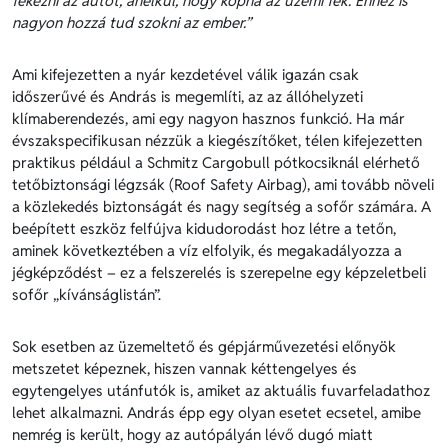
fékezni az autót, anélkül, hogy kopna az üzemi fék. Ehhez is
nagyon hozzá tud szokni az ember.”
Ami kifejezetten a nyár kezdetével válik igazán csak
időszerűvé és András is megemlíti, az az állóhelyzeti
klímaberendezés, ami egy nagyon hasznos funkció. Ha már
évszakspecifikusan nézzük a kiegészítőket, télen kifejezetten
praktikus például a Schmitz Cargobull pótkocsiknál elérhető
tetőbiztonsági légzsák (Roof Safety Airbag), ami tovább növeli
a közlekedés biztonságát és nagy segítség a sofőr számára. A
beépített eszköz felfújva kidudorodást hoz létre a tetőn,
aminek következtében a víz elfolyik, és megakadályozza a
jégképződést – ez a felszerelés is szerepelne egy képzeletbeli
sofőr „kívánságlistán”.
Sok esetben az üzemeltető és gépjárművezetési előnyök
metszetet képeznek, hiszen vannak kéttengelyes és
egytengelyes utánfutók is, amiket az aktuális fuvarfeladathoz
lehet alkalmazni. András épp egy olyan esetet ecsetel, amibe
nemrég is került, hogy az autópályán lévő dugó miatt