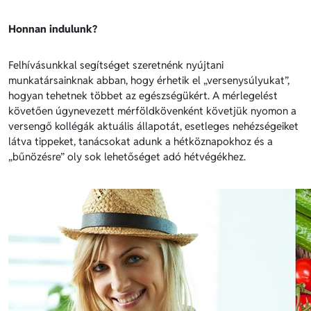
Honnan indulunk?
Felhívásunkkal segítséget szeretnénk nyújtani
munkatársainknak abban, hogy érhetik el „versenysúlyukat”,
hogyan tehetnek többet az egészségükért. A mérlegelést
követően úgynevezett mérföldkövenként követjük nyomon a
versengő kollégák aktuális állapotát, esetleges nehézségeiket
látva tippeket, tanácsokat adunk a hétköznapokhoz és a
„bűnözésre” oly sok lehetőséget adó hétvégékhez.