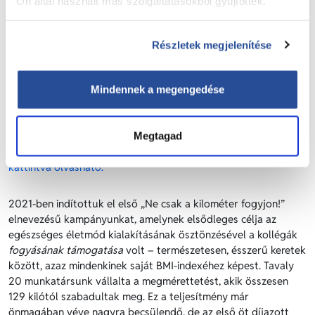
Ön által használt más szolgáltatásokból gyűjtöttek.
Május 15-én indul féléves egészségesebb életet ösztönző
kampányunk. idén új kategóriával bővül a felhívás: a
Részletek megjelenítése
legsportosabb munkatárs különdíjban részesül.
Akaraterő, kevés szénhidrát sok mozgás és támogató
Mindennek a megengedése
környezet.
– ennek szellemében fogyott tavaly kollégánk kerek
20 kilogrammot, a J.S. Logistics Kft. életmódváltó
Megtagad
programjának keretében – mindössze három hónap alatt! A
tavalyi győztessel, Gyenge Károllyal készült
interjúnk ide
kattintva olvasható.
2021-ben indítottuk el első „Ne csak a kilométer fogyjon!”
elnevezésű kampányunkat, amelynek elsődleges célja az
egészséges életmód kialakításának ösztönzésével a kollégák
fogyásának támogatása
volt – természetesen, ésszerű keretek
között, azaz mindenkinek saját BMI-indexéhez képest. Tavaly
20 munkatársunk vállalta a megmérettetést, akik összesen
129 kilótól szabadultak meg. Ez a teljesítmény már
önmagában véve nagyra becsülendő, de az első öt díjazott