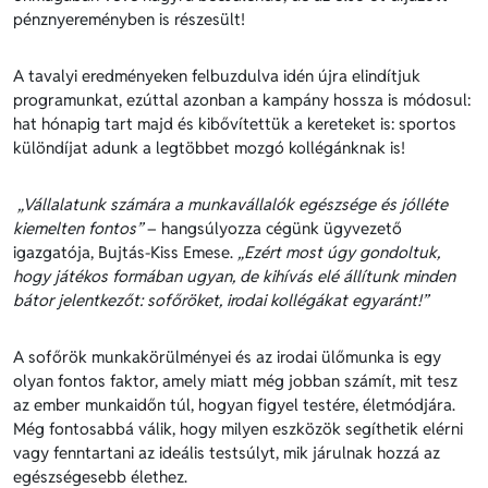
pénznyereményben is részesült!
A tavalyi eredményeken felbuzdulva idén újra elindítjuk
programunkat, ezúttal azonban a kampány hossza is módosul:
hat hónapig tart majd és kibővítettük a kereteket is: sportos
különdíjat adunk a legtöbbet mozgó kollégánknak is!
„Vállalatunk számára a munkavállalók egészsége és jólléte
kiemelten fontos”
– hangsúlyozza cégünk ügyvezető
igazgatója, Bujtás-Kiss Emese.
„Ezért most úgy gondoltuk,
hogy játékos formában ugyan, de kihívás elé állítunk minden
bátor jelentkezőt: sofőröket, irodai kollégákat egyaránt!”
A sofőrök munkakörülményei és az irodai ülőmunka is egy
olyan fontos faktor, amely miatt még jobban számít, mit tesz
az ember munkaidőn túl, hogyan figyel testére, életmódjára.
Még fontosabbá válik, hogy milyen eszközök segíthetik elérni
vagy fenntartani az ideális testsúlyt, mik járulnak hozzá az
egészségesebb élethez.