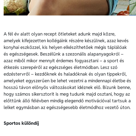
A fél év alatt olyan recept ötleteket adunk majd közre,
amelyek kifejezetten kollégáink részére készülnek, azaz kevés
konyhai eszközzel, kis helyen elkészíthetőek mégis táplálóak
és egészségesek. Beszélünk a szezonális alapanyagokról –
azaz miből mikor mennyit érdemes fogyasztani – a sport és
étkezés szerepéről az egészséges életmódban. Lesz szó
edzéstervről – kezdőknek és haladóknak és olyan tippekről,
amelyeket egyszerűen be lehet vezetni a mindennapi életbe és
hosszú távon előnyös változásokat idéznek elő. Bízunk benne,
hogy számos sikersztorit is meg tudunk majd osztani, hogy az
előttünk álló félévben mindig elegendő motivációval tartsuk a
lelket egymásban az egészségesebb életmódhoz vezető úton.
Sportos különdíj