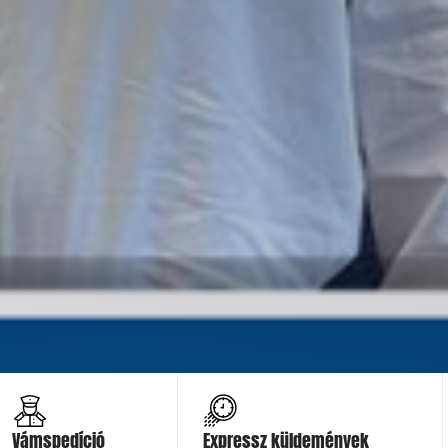
Ajánlatot kérek
Ajánlatot kérek
Vámspedíció
Expressz küldemények