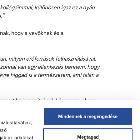
ollégáimmal, különösen igaz ez a nyári
.”
ának, hogy a vevőknek és a
an, milyen erőforrások felhasználásával.
–azonnal van egy ellenkezés bennem, hogy
évre higgad is a természetem, ami talán a
umort hívja segítségül. Hisz abban, hogy a
iós gubanc végül eredményesen oldódik meg,
után.
Mindennek a megengedése
biztosításához,
ező
s kirándul családjával. Kedvenc úticélja
Megtagad
ják az adatokat