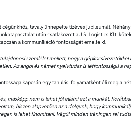
cégünkhöz, tavaly ünnepelte tízéves jubileumát. Néhány ha
nkatapasztalat után csatlakozott a J.S. Logistics Kft. köte
apcsán a kommunikáció fontosságát emelte ki.
ulajdonosi szemlélet mellett, hogy a gépkocsivezetőkkel
tlen. Az angol és német nyelvtudás is létfontosságú a na
ontossága kapcsán egy tanulási folyamatként éli meg a hét
dés, másképp nem is lehet jól ellátni ezt a munkát. Korá
 voltam, hiszen alapvetően az a dolgunk, hogy kommunikál
gen is lehet finomítani. Végül minden tréningen fel tudta