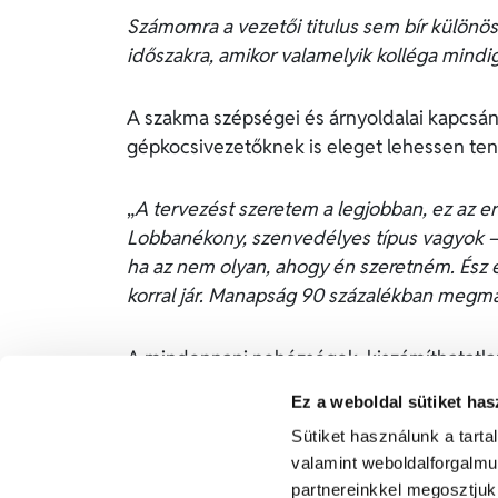
Számomra a vezetői titulus sem bír különö
időszakra, amikor valamelyik kolléga mind
A szakma szépségei és árnyoldalai kapcsán
gépkocsivezetőknek is eleget lehessen ten
„
A tervezést szeretem a legjobban, ez az e
Lobbanékony, szenvedélyes típus vagyok –
ha az nem olyan, ahogy én szeretném. Ész é
korral jár. Manapság 90 százalékban megmar
A mindennapi nehézségek, kiszámíthatatlan 
rossz hírt is lehet úgy tálalni, hogy az 
Ez a weboldal sütiket has
az sikerélményt jelent egy ledolgozott, vag
Sütiket használunk a tart
valamint weboldalforgalm
Gábor szabadidejében stratégiai játékokat sz
partnereinkkel megosztjuk