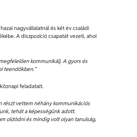
zai nagyvállalatnál és két év családi
lékébe. A diszpozíció csapatát vezeti, ahol
 megfelelően kommunikálj. A gyors és
pi teendőkben.”
köznapi feladatait.
bban részt vettem néhány kommunikációs
junk, tehát a képességünk adott.
m oldódni és mindig volt olyan tanulság,