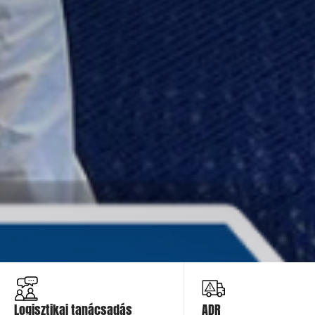
Ajánlatot kérek
Ajánlatot
kérek
Logisztikai tanácsadás
ADR