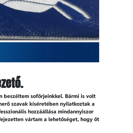
zető.
 beszéltem sofőrjeinkkel. Bármi is volt
merő szavak kíséretében nyilatkoztak a
fesszionális hozzáállása mindannyiszor
ifejezetten vártam a lehetőséget, hogy őt