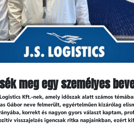
ssék meg egy személyes beve
Logistics Kft.-nek, amely időszak alatt számos témában
sas Gábor neve felmerült, egyértelműen kizárólag elis
rányába, korrekt és nagyon gyors választ kaptam, pro
itív visszajelzés igencsak ritka napjainkban, ezért k