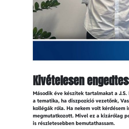
Kivételesen engedte
Második éve készítek tartalmakat a J.S. 
a tematika, ha diszpozíció vezetőnk, Va
kollégák róla. Ha nekem volt kérdésem i
megmutatkozott. Mivel ez a kizárólag poz
is részletesebben bemutathassam.