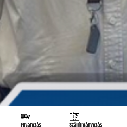
Ajánlatot kérek
Ajánlatot kérek
Fuvarozás
Szállítmányozás