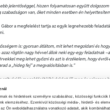
sebb jelentőséggel, hiszen folyamatosan együtt dolgozom k
ig szabadságon van, őket minden esetben én helyettesítem
 Gábor a megfelelést tartja az egyik legnehezebb feladat
ni.
rősségem is: gyorsan átlátom, mit lehet megoldani és hogy
 azaz rögtön nagy hévvel állok neki egy-egy feladatnak 
rvekkel meg lehet győzni és azt is érzékelem, hogy évről-
ad a „hideg fej” a megvalósításban is.”
szituációk megoldását kihívásként éli meg és sokszor a h
ne legyen annyira nyomasztó. Ha egy-egy ilyen kommunikác
znál
y ahogy a kollégákkal egymás között mondják „túlélt” hét 
almak és hirdetések személyre szabásához, közösségi funkciók 
unk elemzéséhez. Ezenkívül közösségi média-, hirdető- és elem
eret játszani, ez az, ami kikapcsolja, de szívesen utazik é
 az Ön weboldalhasználatra vonatkozó adatait, akik kombinálhat