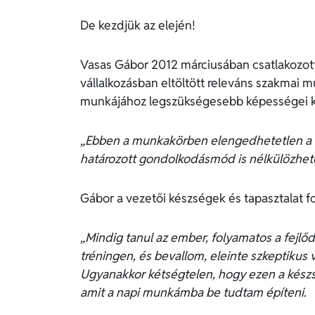
De kezdjük az elején!
Vasas Gábor 2012 márciusában csatlakozott 
vállalkozásban eltöltött releváns szakmai mu
munkájához legszükségesebb képességei k
„Ebben a munkakörben elengedhetetlen a t
határozott gondolkodásmód is nélkülözhete
Gábor a vezetői készségek és tapasztalat f
„Mindig tanul az ember, folyamatos a fejlő
tréningen, és bevallom, eleinte szkeptikus
Ugyanakkor kétségtelen, hogy ezen a készsé
amit a napi munkámba be tudtam építeni.