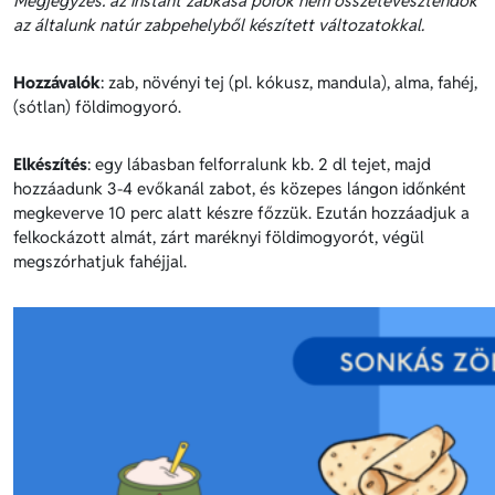
Megjegyzés: az instant zabkása porok nem összetévesztendők
az általunk natúr zabpehelyből készített változatokkal.
Hozzávalók
: zab, növényi tej (pl. kókusz, mandula), alma, fahéj,
(sótlan) földimogyoró.
Elkészítés
: egy lábasban felforralunk kb. 2 dl tejet, majd
hozzáadunk 3-4 evőkanál zabot, és közepes lángon időnként
megkeverve 10 perc alatt készre főzzük. Ezután hozzáadjuk a
felkockázott almát, zárt maréknyi földimogyorót, végül
megszórhatjuk fahéjjal.