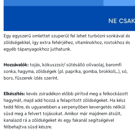
Egy egyszerű omlettet szuperül fel lehet turbózni sonkával és
zöldségekkel, így extra fehérjéhez, vitaminokhoz, rostokhoz és
egyéb tápanyagokhoz juthatunk.
Hozzávalók:
tojás, kókuszzsír/ sütésálló olívaolaj, baromfi
sonka, hagyma, zöldségek (pl. paprika, gomba, brokkoli,..), só,
bors, fűszerek ízlés szerint.
Elkészítés:
kevés zsiradékon előbb pirítsd meg a felkockázott
hagymát, majd add hozzá a felaprított zöldségeket. Ha kész
tedd félre, és ugyanebben a serpenyőben kevergetés nélkül
süsd meg a felvert tojásokat. Amikor már majdnem átsült,
kanalazd rá a zöldségeket és egy fakanál segítségével
félbehajtva süsd készre.