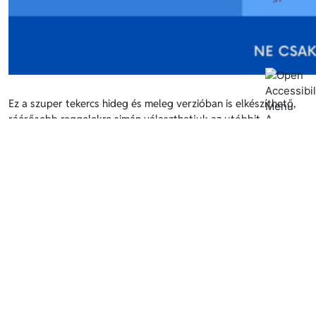
Ez a szuper tekercs hideg és meleg verzióban is elkészíthető,
ráérősebb reggelekre simán választhatjuk az utóbbit. A
zöldségeket ízlés szerint variálhatjuk, ahogy a sonkát is
lecserélhetjük más felvágottra (pl. karaj, tarja,..) vagy főtt
tojásra.
Hozzávalók
: teljes kiőrlésű tortilla lap, sonka, sovány (12%-os)
tejföl, só, bors, fokhagyma, egyéb fűszerek, rukkola,
koktélparadicsom, kókuszzsír.
Elkészítés
: előbb a tejfölt ízesítjük sóval borssal,
fokhagymával vagy ízlés szerint más fűszerekkel. A
koktélparadicsomokat felkockázzuk, a sonkát csíkokra vágjuk.