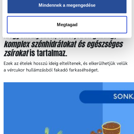
Mindennek a megengedése
azokra a napokra, amikor van
lehetőségünk legalább 10-15 percet
eltölteni a konyhában. Mindegyik recept
Megtagad
kiegyensúlyozott, fehérjében gazdag,
komplex szénhidrátokat és egészséges
zsírokat
is tartalmaz.
Ezek az ételek hosszú ideig eltelítenek, és elkerülhetjük velük
a vércukor hullámzásból fakadó farkaséhséget.