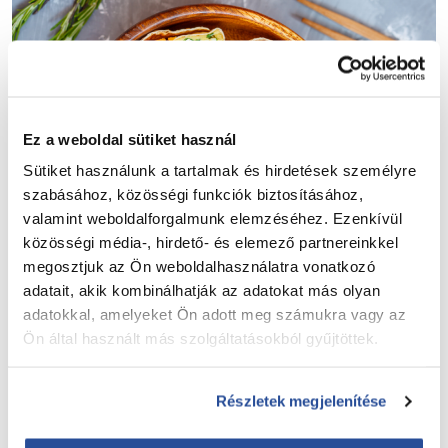
Ez a weboldal sütiket használ
Sütiket használunk a tartalmak és hirdetések személyre
szabásához, közösségi funkciók biztosításához,
valamint weboldalforgalmunk elemzéséhez. Ezenkívül
közösségi média-, hirdető- és elemező partnereinkkel
megosztjuk az Ön weboldalhasználatra vonatkozó
adatait, akik kombinálhatják az adatokat más olyan
adatokkal, amelyeket Ön adott meg számukra vagy az
Ön által használt más szolgáltatásokból gyűjtöttek.
Korábban írtunk már a rohanós
hétköznapokról és a gyors reggelikről
Részletek megjelenítése
(
ide kattintva elolvasható
) most nézzünk
meg néhány ráérősebb reggeli opciót