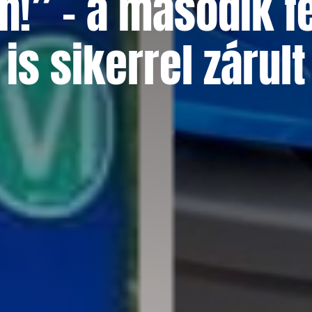
n!” – a második f
is sikerrel zárult