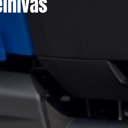
elhívás