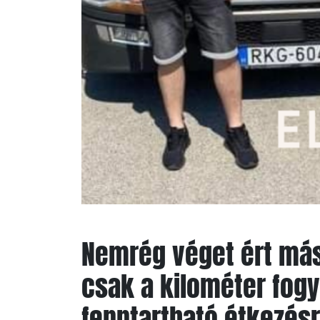
Nemrég v
éget ért má
csak a kilométer fogy
fenntartható étkezésr