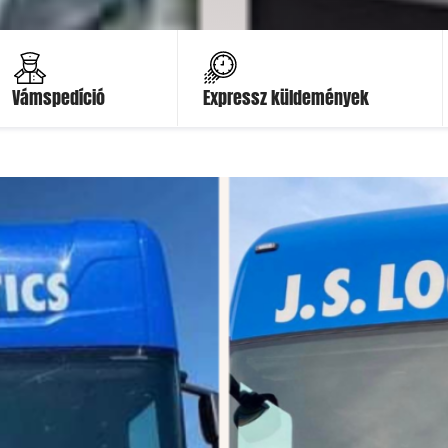
Ajánlatot kérek
Ajánlatot kérek
Vámspedíció
Expressz küldemények