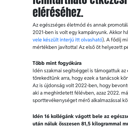
eléréséhez.
Az egészséges életmód és annak promotálás
2021-ben is volt egy kampányunk. Akkor hár
vele készült interjú itt olvasható
). A fődíj 
mértékben javította! Az első öt helyezett 
Több mint fogyókúra
Idén szakmai segítséggel is támogattuk az 
törekedtünk arra, hogy ezek a tanácsok k
Az is újdonság volt 2022-ben, hogy bevontu
aki a meghirdetett félévben, azaz 2022. má
sporttevékenységet mérő alkalmazással köv
Idén 16 kollégánk vágott bele az egész
után náluk összesen 81,5 kilogrammal m