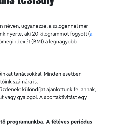
en néven, ugyanezzel a szlogennel már
nk nyerte, aki 20 kilogrammot fogyott (
a
sttömegindexét (BMI) a legnagyobb
gáinkat tanácsokkal. Minden esetben
őink számára is.
üzdenek: különdíjat ajánlottunk fel annak,
t vagy gyalogol. A sportaktivitást egy
ntő programunkba. A féléves periódus