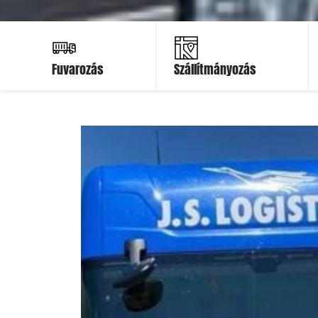
Ajánlatot kérek
Ajánlatot kérek
Fuvarozás
Szállítmányozás