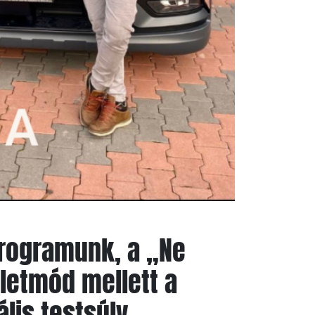
programunk, a
„Ne
letmód mellett a
lis testsúly