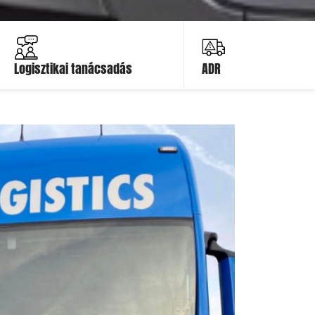
Ajánlatot kérek
Ajánlatot
kérek
Logisztikai tanácsadás
ADR