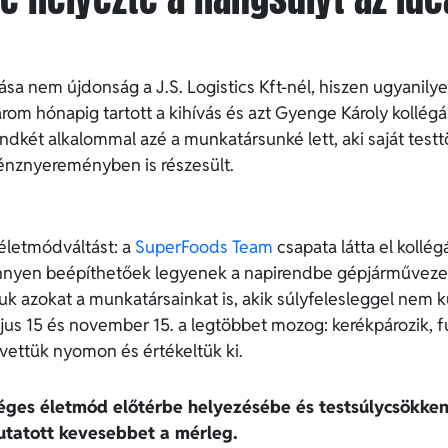
a nem újdonság a J.S. Logistics Kft-nél, hiszen ugyanily
om hónapig tartott a kihívás és azt Gyenge Károly kollégá
mindkét alkalommal azé a munkatársunké lett, aki saját te
pénznyereményben is részesült.
életmódváltást: a
SuperFoods Team
csapata látta el kollé
önnyen beépíthetőek legyenek a napirendbe gépjárművezet
k azokat a munkatársainkat is, akik súlyfelesleggel nem k
jus 15 és november 15. a legtöbbet mozog: kerékpározik, fu
ettük nyomon és értékeltük ki.
séges életmód előtérbe helyezésébe és testsúlycsökke
utatott kevesebbet a mérleg.