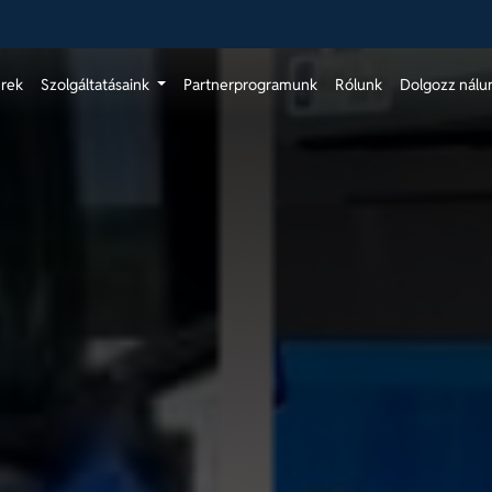
érek
Szolgáltatásaink
Partnerprogramunk
Rólunk
Dolgozz nálu