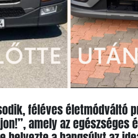
sodik, féléves életmódváltó 
jon!”
, amely az egészséges é
e helyezte a hangsúlyt az ideá